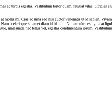
mes ac turpis egestas. Vestibulum tortor quam, feugiat vitae, ultricies e
at mollis mi. Cras ac urna sed nisi auctor venenatis ut id sapien. Viv
t. Nam scelerisque sit amet diam id blandit. Nullam ultrices ligula at lig
augue, malesuada nec tellus vel, egestas condimentum ipsum. Vestibulum